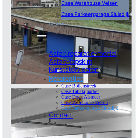
Case Warehouse Velsen
Case Parkeergarage Sluisdijk
Contact
Asfalt reparatie-mortel
Asfalt-topskim
Kunststofvloeren
Referenties
Case Bollenstreek
Case Tabakquartier
Case Dock Alsmeer
Case Warehouse Velsen
Case Parkeergarage Sluisdijk
Contact